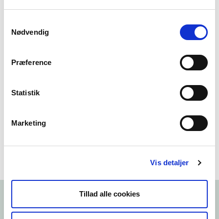
Vis dette opslag på Instagram
Samtykkevalg
Nødvendig
Præference
Statistik
Marketing
Et opslag delt af Skagen Grå Fyr (@detgraafyr)
Vis detaljer
Tillad alle cookies