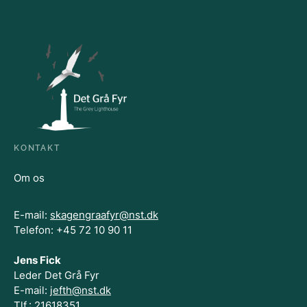
KONTAKT
Om os
E-mail:
skagengraafyr@nst.dk
Telefon: +45 72 10 90 11
Jens Fick
Leder Det Grå Fyr
E-mail:
jefth@nst.dk
Tlf.: 21618351