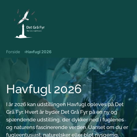
Gå til indholdet
Forside
Havfugl 2026
Havfugl 2026
I år 2026 kan udstillingen Havfugl opleves på Det
Grå Fyr. Hvert år byder Det Grå Fyr på en ny og
spændende udstilling, der dykker ned i fuglenes
og naturens fascinerende verden. Uanset om du er
fugleentusiast, naturelsker eller blot nysgerrig,